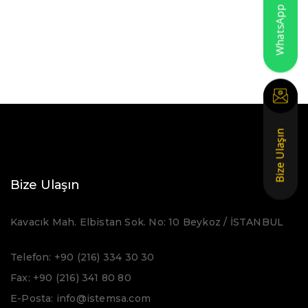
Bize Ulaşın
Kavacık Mah. Elbistan Sok. No: 10 Beykoz / İSTANBUL
Telefon: +90 (216) 334 30 30
Fax: +90 (216) 341 80 80
E-Posta: info@istemsa.com