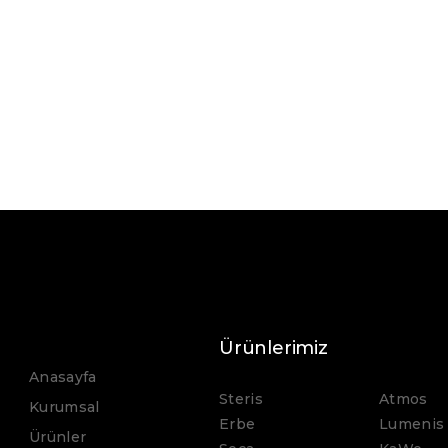
Lumenis
VersaPulse P20H
Ürünlerimiz
Anasayfa
Steris
Atmos
Kurumsal
Erbe
Lumenis
Ürünler