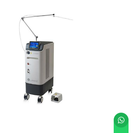
Lumenis Pulse
100H