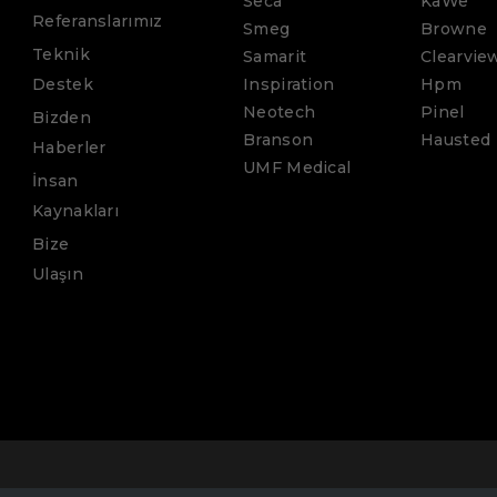
Seca
KaWe
Referanslarımız
Smeg
Browne
Teknik
Samarit
Clearvie
Destek
Inspiration
Hpm
Neotech
Pinel
Bizden
Branson
Hausted
Haberler
UMF Medical
İnsan
Kaynakları
Bize
Ulaşın