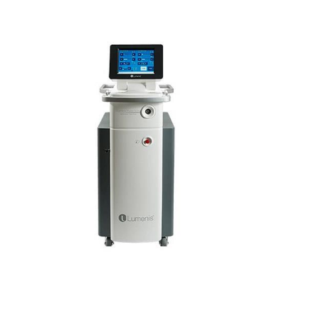
Lumenis Pulse
120H