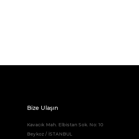
Bize Ulaşın
Kavacık Mah. Elbistan Sok. No: 10
Beykoz / İSTANBUL