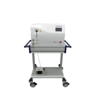
Lumenis Pulse
50H