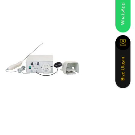
Lumenis Pulse
30H