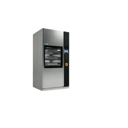
AMSCO ® 7053 Hp
Yıkayıcı
Dezenfektör