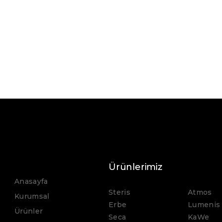
AMSCO ® 7053L
Yıkayıcı
Dezenfektör
Ürünlerimiz
Anasayfa
Steris
Atmos
Kurumsal
Erbe
Lumenis
Ürünler
Seca
KaWe