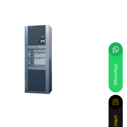
AMSCO ® 7052 Hp
Yıkayıcı
Dezenfektör