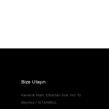
Bize Ulaşın
Kavacık Mah. Elbistan Sok. No: 10
Beykoz / İSTANBUL