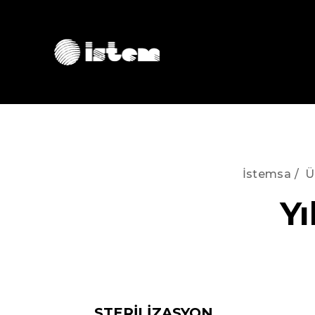
İstemsa
/
Ü
Yı
STERİLİZASYON