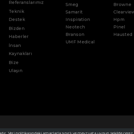
Referanslarımız
Smeg
Browne
Teknik
Samarit
Clearvie
Destek
Inspiration
Hpm
Neotech
Pinel
Bizden
Branson
Hausted
Haberler
UMF Medical
İnsan
Kaynakları
Bize
Ulaşın
tadır. Veri politikasındaki amaçlarla sınırlı ve mevzuata uygun şekilde çe