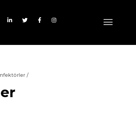
nfektörler
/
ler